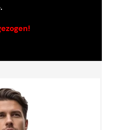
.
gezogen!
ERRENMODE