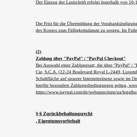
Der Einzug der Lastschrift erfolgt innerhalb von
10-
Die Frist für die Übermittlung der Vorabankündigung 
des Kontos zum Fälligkeitsdatum zu sorgen. Im Falle
(2)
Zahlung über "PayPal" / "PayPal Checkout"
Bei Auswahl einer Zahlungsart, die über "PayPal" / "
Cie, S.C.A. (22-24 Boulevard Royal L-2449, Luxembu
Schaltfläche auf unserer Internetpräsenz sowie im O
hierfür besondere Zahlungsbedingungen gelten, werd
https://www.paypal.com/de/webapps/mpp/ua/legalhub
§ 6 Zurückbehaltungsrecht
, Eigentumsvorbehalt