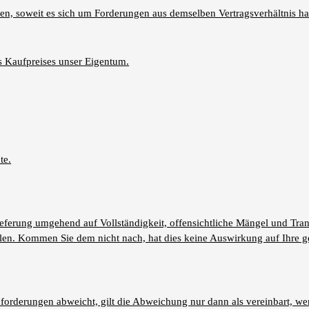
n, soweit es sich um Forderungen aus demselben Vertragsverhältnis ha
es Kaufpreises unser Eigentum.
te.
ieferung umgehend auf Vollständigkeit, offensichtliche Mängel und Tr
len. Kommen Sie dem nicht nach, hat dies keine Auswirkung auf Ihre g
orderungen abweicht, gilt die Abweichung nur dann als vereinbart, we