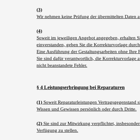
(3)
Wir nehmen keine Prüfung der übermittelten Daten au
(4)
Soweit im jeweiligen Angebot angegeben, erhalten
S
einverstanden, geben Sie die Korrekturvorlage durc
Eine Ausführung der Gestaltungsarbeiten ohne Ihre Fr
Sie sind dafür verantwortlich, die Korrekturvorlage 
nicht beanstandete Fehler.
§ 4 Leistungserbringung bei Reparaturen
(1)
Soweit Reparaturleistungen Vertragsgegenstand s
Wissen und Gewissen persönlich oder durch Dritte.
(2)
Sie sind zur Mitwirkung verpflichtet, insbesond
Verfügung zu stellen.