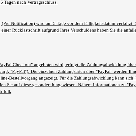
15
Tagen nach Vertragsschluss.
(Pre-Notification) wird auf 5 Tage vor dem Fälligkeitsdatum verkürzt. 
 einer Rücklastschrift aufgrund Ihres Verschuldens haben Sie die anfal
PayPal Checkout" angeboten wird, erfolgt die Zahlungsabwicklung über d
rg; "PayPal"). Die einzelnen Zahlungsarten über "PayPal" werden Ihne
nline-Bestellvorgang angezeigt. Für die Zahlungsabwicklung kann sich 
en Sie auf diese gesondert hingewiesen. Nähere Informationen zu "PayP
-full
.