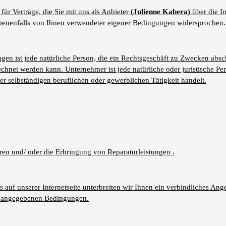
r Verträge, die Sie mit uns als Anbieter
(
Julienne Kabera
)
über die I
ebenenfalls von Ihnen verwendeter eigener Bedingungen widersprochen.
en ist jede natürliche Person, die ein Rechtsgeschäft zu Zwecken absc
echnet werden kann. Unternehmer ist jede natürliche oder juristische Per
er selbständigen beruflichen oder gewerblichen Tätigkeit handelt.
ren
und/ oder die Erbringung von Reparaturleistungen
.
s auf unserer Internetseite unterbreiten wir Ihnen ein verbindliches An
g angegebenen Bedingungen.