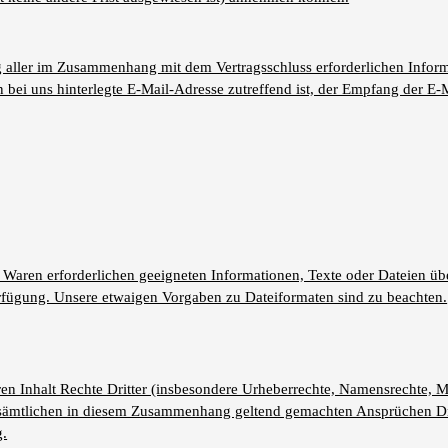
aller im Zusammenhang mit dem Vertragsschluss erforderlichen Informat
n bei uns hinterlegte E-Mail-Adresse zutreffend ist, der Empfang der E-M
der Waren erforderlichen geeigneten Informationen, Texte oder Dateien ü
erfügung. Unsere etwaigen Vorgaben zu Dateiformaten sind zu beachten.
deren Inhalt Rechte Dritter (insbesondere Urheberrechte, Namensrechte,
 sämtlichen in diesem Zusammenhang geltend gemachten Ansprüchen Dritt
g.