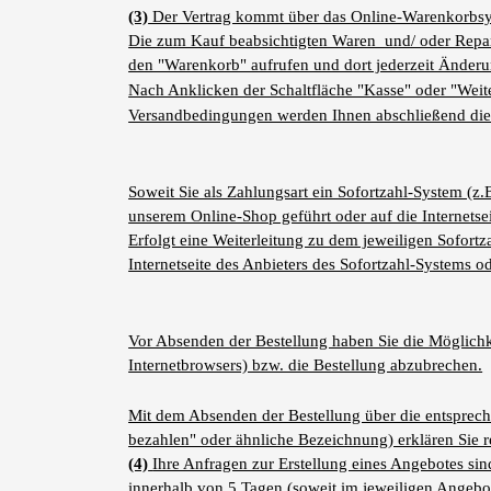
(3)
Der Vertrag kommt über das Online-Warenkorbsys
Die zum Kauf beabsichtigten Waren und/ oder Repara
den "Warenkorb" aufrufen und dort jederzeit Ände
Nach Anklicken der Schaltfläche "Kasse" oder "Weite
Versandbedingungen werden Ihnen abschließend die Be
Soweit Sie als Zahlungsart ein Sofortzahl-System (z.
unserem Online-Shop geführt oder auf die Internetsei
Erfolgt eine Weiterleitung zu dem jeweiligen Sofor
Internetseite des Anbieters des Sofortzahl-Systems o
Vor Absenden der Bestellung haben Sie die Möglichke
Internetbrowsers) bzw. die Bestellung abzubrechen.
Mit dem Absenden der Bestellung über die entsprechend
bezahlen" oder ähnliche Bezeichnung) erklären Sie
(4)
Ihre Anfragen zur Erstellung eines Angebotes sind
innerhalb von 5 Tagen (soweit im jeweiligen Angebo