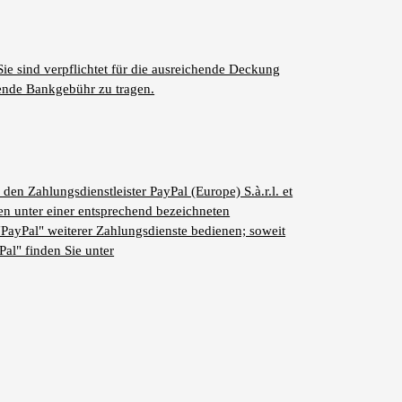
Sie sind verpflichtet für die ausreichende Deckung
lende Bankgebühr zu tragen.
en Zahlungsdienstleister PayPal (Europe) S.à.r.l. et
n unter einer entsprechend bezeichneten
"PayPal" weiterer Zahlungsdienste bedienen; soweit
al" finden Sie unter