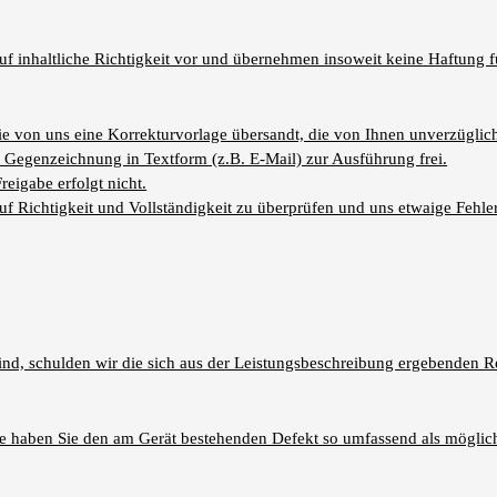
f inhaltliche Richtigkeit vor und übernehmen insoweit keine Haftung fü
ie von uns eine Korrekturvorlage übersandt, die von Ihnen unverzüglich
h Gegenzeichnung in Textform (z.B. E-Mail) zur Ausführung frei.
eigabe erfolgt nicht.
auf Richtigkeit und Vollständigkeit zu überprüfen und uns etwaige Fehl
ind, schulden wir die sich aus der Leistungsbeschreibung ergebenden R
ere haben Sie den am Gerät bestehenden Defekt so umfassend als möglic