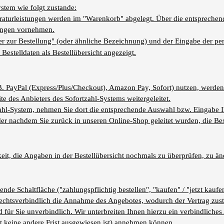
tem wie folgt zustande:
turleistungen werden im "Warenkorb" abgelegt. Über die entsprechende
rungen vornehmen.
r zur Bestellung"
(oder ähnliche Bezeichnung)
und der Eingabe der pe
stelldaten als Bestellübersicht angezeigt.
B. PayPal (Express/Plus/Checkout), Amazon Pay, Sofort) nutzen, werden S
te des Anbieters des Sofortzahl-Systems weitergeleitet.
tzahl-System, nehmen Sie dort die entsprechende Auswahl bzw. Eingabe 
der nachdem Sie zurück in unseren Online-Shop geleitet wurden, die Best
it, die Angaben in der Bestellübersicht nochmals zu überprüfen, zu än
e Schaltfläche ("zahlungspflichtig bestellen", "kaufen" / "jetzt kaufen",
 rechtsverbindlich die Annahme des Angebotes, wodurch der Vertrag zu
 für Sie unverbindlich. Wir unterbreiten Ihnen hierzu ein verbindliches
t keine andere Frist ausgewiesen ist) annehmen können.